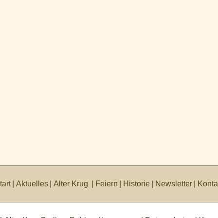
tart
Aktuelles
Alter Krug
Feiern
Historie
Newsletter
Konta