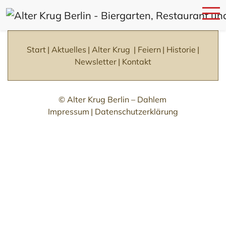
Skip
to
Start
Aktuelles
Alter Krug
Feiern
Historie
main
Newsletter
Kontakt
content
© Alter Krug Berlin – Dahlem
Impressum
Datenschutzerklärung