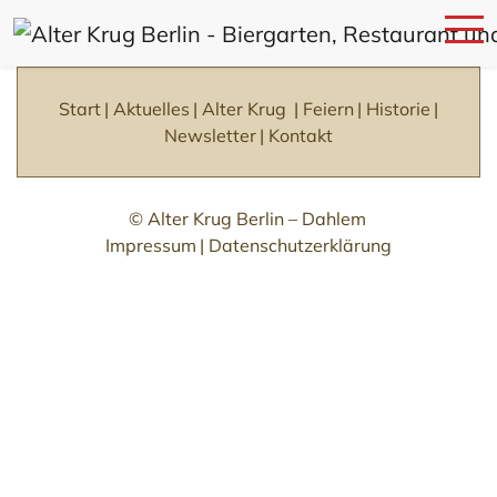
Skip
to
Start
Aktuelles
Alter Krug
Feiern
Historie
main
Newsletter
Kontakt
content
© Alter Krug Berlin – Dahlem
Impressum
Datenschutzerklärung